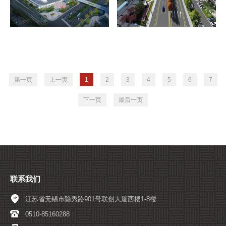
第一页
上一页
1
2
3
4
5
6
7
下一页
最后一页
联系我们
江苏省无锡市隐秀路901号联创大厦西楼1-8楼
0510-85160288