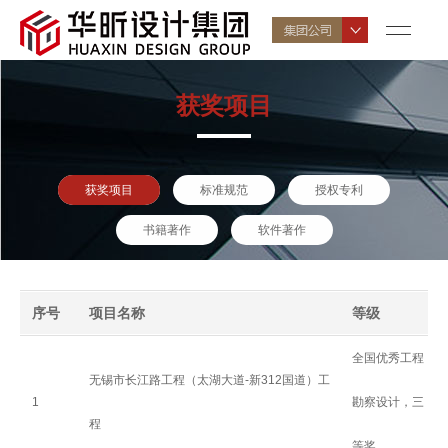
获奖项目
获奖项目
标准规范
授权专利
书籍著作
软件著作
序号
项目名称
等级
全国优秀工程
无锡市长江路工程（太湖大道-新312国道）工
1
勘察设计，三
程
等奖