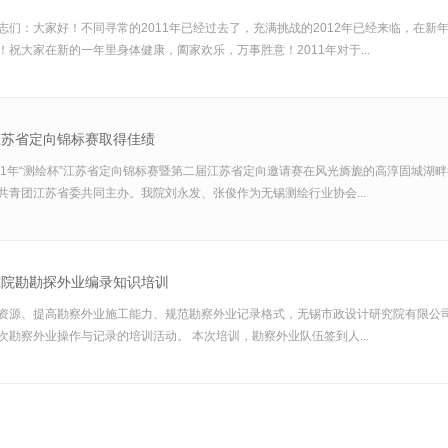
志们：大家好！不同寻常的2011年已经过去了，充满挑战的2012年已经来临，在
祝大家在新的一年里身体健康，阖家欢乐，万事胜意！2011年对于...
江苏省定向锦标赛取得佳绩
，2011年“测绘杯”江苏省定向锦标赛暨第二届江苏省定向邀请赛在风光旖旎的高淳固
共青团江苏省委共同主办。我院刘永发、张俊作为无锡测绘行业协会...
究院勘勘探外业编录知识培训
资源、提高勘察外业施工能力、规范勘察外业记录格式，无锡市政设计研究院有限公司勘察
次勘察外业操作与记录的培训活动。 本次培训，勘察外业队伍签到人...