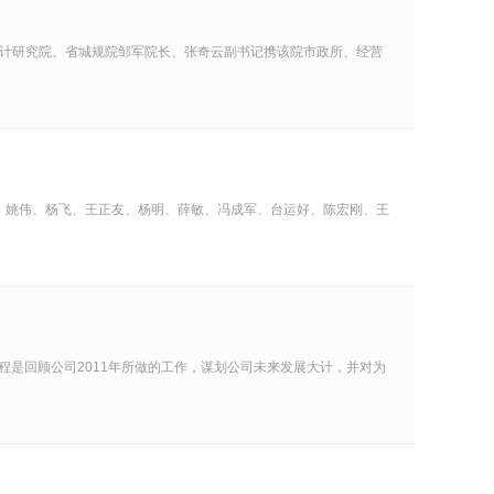
设计研究院。省城规院邹军院长、张奇云副书记携该院市政所、经营
、姚伟、杨飞、王正友、杨明、薛敏、冯成军、台运好、陈宏刚、王
议程是回顾公司2011年所做的工作，谋划公司未来发展大计，并对为