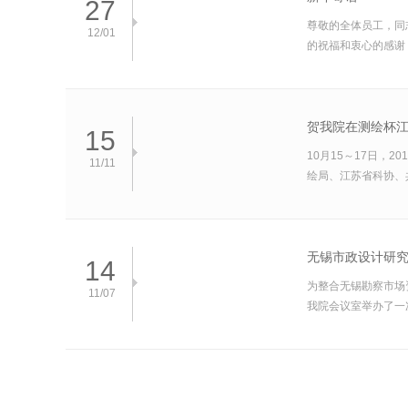
27
尊敬的全体员工，同
12/01
的祝福和衷心的感谢！
贺我院在测绘杯
15
10月15～17日
11/11
绘局、江苏省科协、
无锡市政设计研
14
为整合无锡勘察市场
11/07
我院会议室举办了一