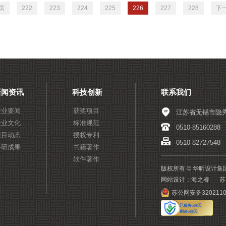
页
222
223
224
225
226
227
228
下
新闻资讯
科技创新
联系我们
企业要闻
获奖项目
江苏省无锡市隐秀
企业文化
标准规范
0510-85160288
项目动态
授权专利
0510-82727548
科研成果
书籍著作
软件著作
版权所有 © 华昕设计
网站设计：海之睿
苏
苏公网安备3202110