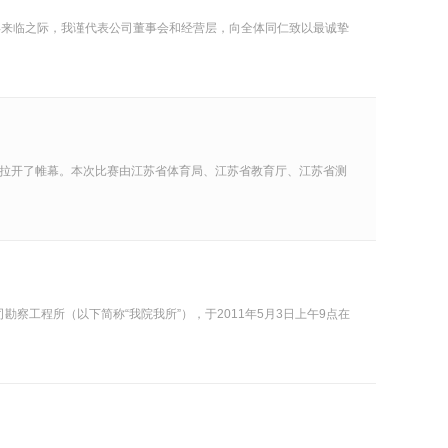
新年来临之际，我谨代表公司董事会和经营层，向全体同仁致以最诚挚
城湖畔拉开了帷幕。本次比赛由江苏省体育局、江苏省教育厅、江苏省测
工程所（以下简称“我院我所”），于2011年5月3日上午9点在