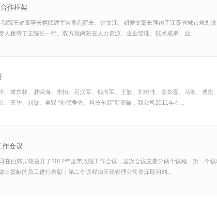
商合作框架
下午，我院王健董事长携顾建军常务副院长、雷文江、胡爱文部长拜访了江苏省城市规划
责人接待了王院长一行。双方就两院在人力资源、企业管理、技术成果、业...
誉
平、谭东林、聂荣海、朱怡、石汉军、钱向军、王歆、刘维佳、姜郑磊、马凯、曹宏
、王华、刘敏、吴双 “创优争先、科技创新”新突破，我公司2011年在...
工作会议
，公司在西郊宾馆召开了2012年度市政院工作会议，这次会议主要分两个议程，第一个
做出贡献的员工进行表彰；第二个议程由天强管理公司资深顾问刘...