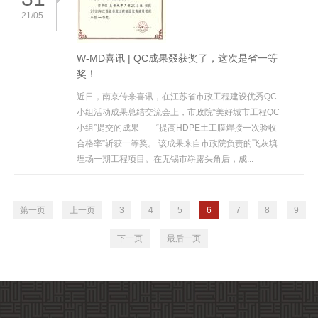
21/05
W-MD喜讯 | QC成果叕获奖了，这次是省一等
奖！
近日，南京传来喜讯，在江苏省市政工程建设优秀QC
小组活动成果总结交流会上，市政院“美好城市工程QC
小组”提交的成果——“提高HDPE土工膜焊接一次验收
合格率”斩获一等奖。 该成果来自市政院负责的飞灰填
埋场一期工程项目。在无锡市崭露头角后，成...
第一页
上一页
3
4
5
6
7
8
9
下一页
最后一页